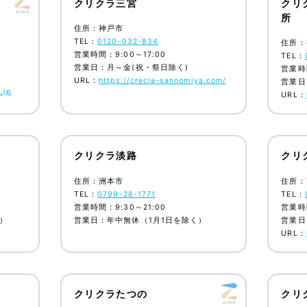
クリクラ三宮
クリ
所
住所：神戸市
TEL：
0120-032-834
住所：
営業時間：9:00～17:00
TEL：
営業日：月～金(祝・祭日除く)
営業時間
URL：
https://crecla-sannomiya.com/
営業日
.jp
URL：
クリクラ淡路
クリ
住所：洲本市
住所：
TEL：
0799-28-1771
TEL：
営業時間：9:30～21:00
営業時間
）
営業日：年中無休（1月1日を除く）
営業日
URL：
クリクラたつの
クリ