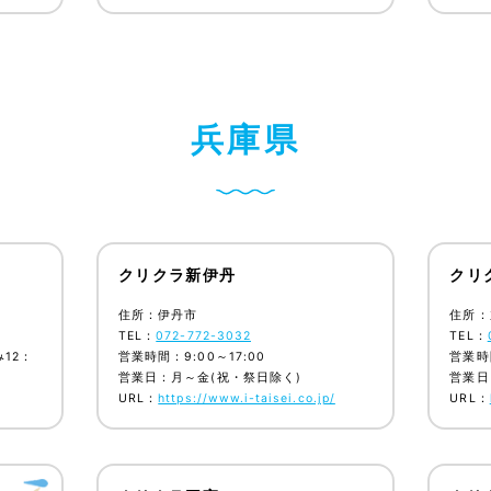
兵
庫
県
クリクラ新伊丹
クリ
住所：伊丹市
住所：
TEL：
072-772-3032
TEL：
み12：
営業時間：9:00～17:00
営業時間
営業日：月～金(祝・祭日除く)
営業日
URL：
https://www.i-taisei.co.jp/
URL：